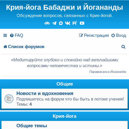
Крия-йога Бабаджи и Йогананды
Обсуждение вопросов, связанных с Крия-йогой.
FAQ
Регистрация
Вход
П
Список форумов
о
«Медитируйте глубоко и спокойно над величайшими
и
вопросами человечества и истины.»
Парамаханса Йогананда
с
Общие
к
Новости и вдохновения
Подпишитесь на форум что бы быть в потоке учения!
Темы:
4
Крия-йога
Общие темы