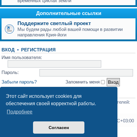
временных циклах земли
Дополнительные ссылки
Поддержите светлый проект
Мы будем рады любой вашей помощи в развитии
направления Крия-йоги
ВХОД
•
РЕГИСТРАЦИЯ
Имя пользователя:
Пароль:
Забыли пароль?
Запомнить меня
СТАТИСТИКА
Этот сайт использует cookies для
Всего сообщений:
173
• Всего тем:
71
• Всего пользователей:
обеспечения своей корректной работы.
188
• Новый пользователь:
Andravml
Подробнее
Список форумов
Часовой пояс:
UTC+03:00
Согласен
Создано на основе
phpBB
® Forum Software © phpBB Limited