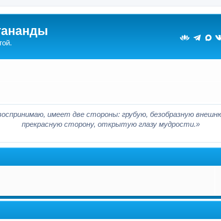
гананды
гой.
воспринимаю, имеет две стороны: грубую, безобразную внешн
прекрасную сторону, открытую глазу мудрости.»