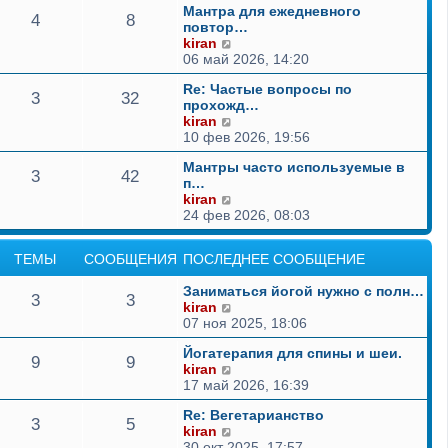
Мантра для ежедневного
и
4
8
повтор…
к
П
kiran
п
е
06 май 2026, 14:20
о
р
с
Re: Частые вопросы по
е
л
3
32
прохожд…
й
е
П
kiran
т
д
е
10 фев 2026, 19:56
и
н
р
к
е
Мантры часто используемые в
е
п
м
3
42
п…
й
о
у
П
kiran
т
с
с
е
24 фев 2026, 08:03
и
л
о
р
к
е
о
е
п
д
б
ТЕМЫ
СООБЩЕНИЯ
ПОСЛЕДНЕЕ СООБЩЕНИЕ
й
о
н
щ
т
с
е
е
Заниматься йогой нужно с полн…
и
л
м
3
3
н
П
kiran
к
е
у
и
е
07 ноя 2025, 18:06
п
д
с
ю
р
о
н
о
Йогатерапия для спины и шеи.
е
с
е
9
9
о
П
kiran
й
л
м
б
е
17 май 2026, 16:39
т
е
у
щ
р
и
д
с
е
Re: Вегетарианство
е
к
н
3
5
о
н
П
kiran
й
п
е
о
и
е
30 окт 2025, 17:57