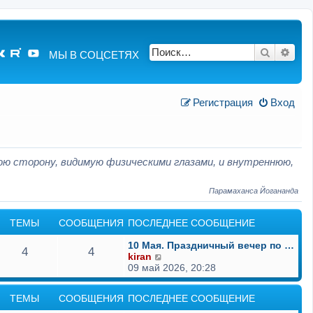
Поиск
Расш
МЫ В СОЦСЕТЯХ
Регистрация
Вход
юю сторону, видимую физическими глазами, и внутреннюю,
Парамаханса Йогананда
ТЕМЫ
СООБЩЕНИЯ
ПОСЛЕДНЕЕ СООБЩЕНИЕ
10 Мая. Праздничный вечер по …
4
4
П
kiran
е
09 май 2026, 20:28
р
е
ТЕМЫ
СООБЩЕНИЯ
ПОСЛЕДНЕЕ СООБЩЕНИЕ
й
т