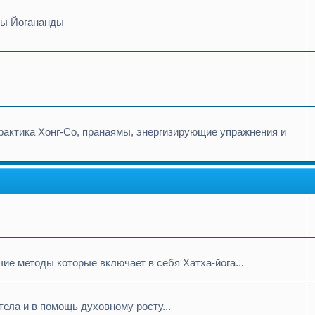
сы Йогананды
рактика Хонг-Со, пранаямы, энергизирующие упражнения и
чие методы которые включает в себя Хатха-йога...
тела и в помощь духовному росту...