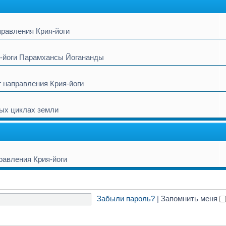
правления Крия-йоги
я-йоги Парамхансы Йогананды
г направления Крия-йоги
ных циклах земли
равления Крия-йоги
Забыли пароль?
|
Запомнить меня