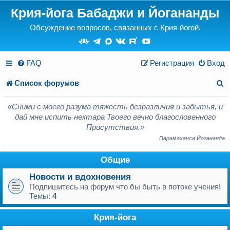
Крия-йога Бабаджи и Йогананды
Обсуждение вопросов, связанных с Крия-йогой.
FAQ
Регистрация
Вход
П
Список форумов
о
«Сними с моего разума тяжесть безразличия и забытья, и
и
дай мне испить нектара Твоего вечно благословенного
Присутствия.»
с
Парамаханса Йогананда
к
Общие
Новости и вдохновения
Подпишитесь на форум что бы быть в потоке учения!
Темы:
4
Крия-йога