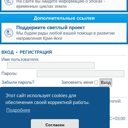
На сайте вы найдете информацию о эпохах -
временных циклах земли
Дополнительные ссылки
Поддержите светлый проект
Мы будем рады любой вашей помощи в развитии
направления Крия-йоги
ВХОД
•
РЕГИСТРАЦИЯ
Имя пользователя:
Пароль:
Забыли пароль?
Запомнить меня
СТАТИСТИКА
Этот сайт использует cookies для
Всего сообщений:
173
• Всего тем:
71
• Всего пользователей:
обеспечения своей корректной работы.
180
• Новый пользователь:
dostavka_fmKt
Подробнее
Список форумов
Часовой пояс:
UTC+03:00
Согласен