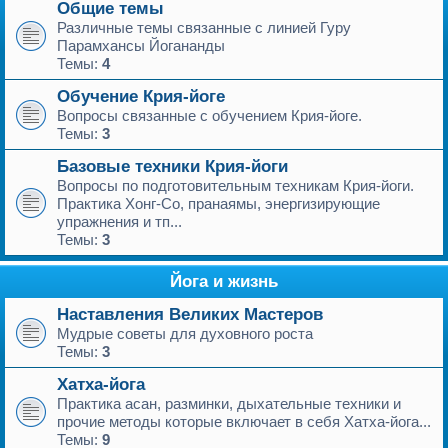
Общие темы
Различные темы связанные с линией Гуру
Парамхансы Йогананды
Темы:
4
Обучение Крия-йоге
Вопросы связанные с обучением Крия-йоге.
Темы:
3
Базовые техники Крия-йоги
Вопросы по подготовительным техникам Крия-йоги.
Практика Хонг-Со, пранаямы, энергизирующие
упражнения и тп...
Темы:
3
Йога и жизнь
Наставления Великих Мастеров
Мудрые советы для духовного роста
Темы:
3
Хатха-йога
Практика асан, разминки, дыхательные техники и
прочие методы которые включает в себя Хатха-йога...
Темы:
9