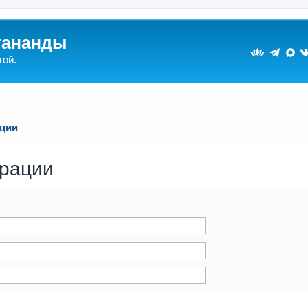
гананды
гой.
ации
трации