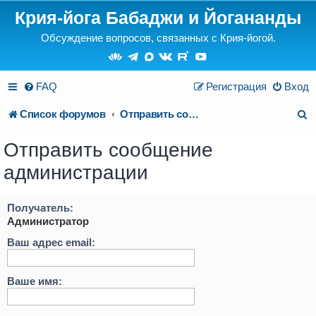
Крия-йога Бабаджи и Йогананды
Обсуждение вопросов, связанных с Крия-йогой.
FAQ
Регистрация
Вход
П
Список форумов
Отправить сообщение администрации
о
Отправить сообщение
и
администрации
с
к
Получатель:
Администратор
Ваш адрес email:
Ваше имя: