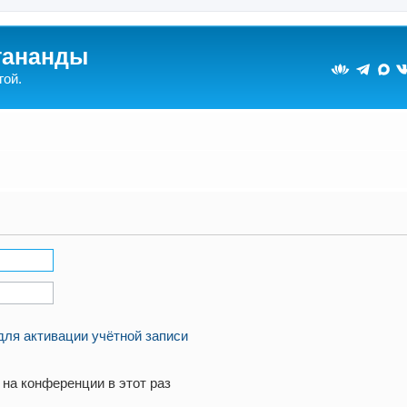
гананды
гой.
для активации учётной записи
на конференции в этот раз