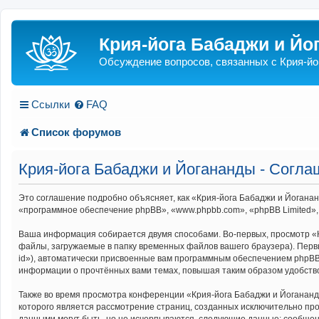
Крия-йога Бабаджи и Йо
Обсуждение вопросов, связанных с Крия-йо
Ссылки
FAQ
Список форумов
Крия-йога Бабаджи и Йогананды - Согл
Это соглашение подробно объясняет, как «Крия-йога Бабаджи и Йогананд
«программное обеспечение phpBB», «www.phpbb.com», «phpBB Limited»,
Ваша информация собирается двумя способами. Во-первых, просмотр «
файлы, загружаемые в папку временных файлов вашего браузера). Первы
id»), автоматически присвоенные вам программным обеспечением phpBB.
информации о прочтённых вами темах, повышая таким образом удобств
Также во время просмотра конференции «Крия-йога Бабаджи и Йогананд
которого является рассмотрение страниц, созданных исключительно п