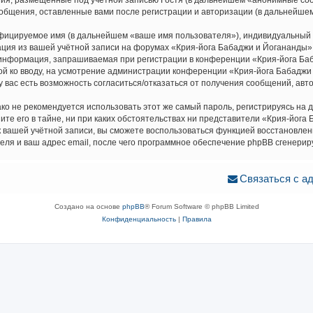
ия, размещённые под учётной записью Гостя (в дальнейшем «анонимные соо
ообщения, оставленные вами после регистрации и авторизации (в дальнейше
ифицируемое имя (в дальнейшем «ваше имя пользователя»), индивидуальный 
ация из вашей учётной записи на форумах «Крия-йога Бабаджи и Йогананды
информация, запрашиваемая при регистрации в конференции «Крия-йога Баб
ной ко вводу, на усмотрение администрации конференции «Крия-йога Бабаджи 
у вас есть возможность согласиться/отказаться от получения сообщений, а
не рекомендуется использовать этот же самый пароль, регистрируясь на др
е его в тайне, ни при каких обстоятельствах ни представители «Крия-йога Б
ь к вашей учётной записи, вы сможете воспользоваться функцией восстанов
ля и ваш адрес email, после чего программное обеспечение phpBB сгенерир
Связаться с а
Создано на основе
phpBB
® Forum Software © phpBB Limited
Конфиденциальность
|
Правила