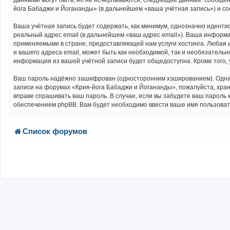
данными могут быть, но не исчерпываются, следующие данные: сообщен
йога Бабаджи и Йогананды» (в дальнейшем «ваша учётная запись») и с
Ваша учётная запись будет содержать, как минимум, однозначно идент
реальный адрес email (в дальнейшем «ваш адрес email»). Ваша информ
применяемыми в стране, предоставляющей нам услуги хостинга. Любая 
и вашего адреса email, может быть как необходимой, так и необязатель
информация из вашей учётной записи будет общедоступна. Кроме того, 
Ваш пароль надёжно зашифрован (односторонним хэшированием). Однако 
записи на форумах «Крия-йога Бабаджи и Йогананды», пожалуйста, хранит
вправе спрашивать ваш пароль. В случае, если вы забудете ваш парол
обеспечением phpBB. Вам будет необходимо ввести ваше имя пользовате
Список форумов