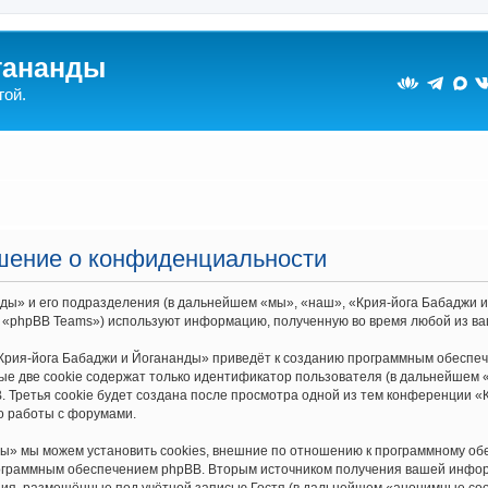
гананды
гой.
ашение о конфиденциальности
ы» и его подразделения (в дальнейшем «мы», «наш», «Крия-йога Бабаджи и Йо
 «phpBB Teams») используют информацию, полученную во время любой из ва
Крия-йога Бабаджи и Йогананды» приведёт к созданию программным обеспеч
е две cookie содержат только идентификатор пользователя (в дальнейшем «
 Третья cookie будет создана после просмотра одной из тем конференции «
о работы с форумами.
ы» мы можем установить cookies, внешние по отношению к программному обе
рограммным обеспечением phpBB. Вторым источником получения вашей инфор