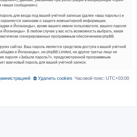
бщения»), данные, указанные при регистрации в конференции «Крия-
м «ваши сообщения»).
пароль для входа под вашей учётной записью (далее «ваш пароль») и
» охраняется законами о защите компьютерной информации,
аджи и Йогананды», кроме вашего имени пользователя, вашего пароля
и Йогананды». В любом случае у вас есть возможность выбрать, какая
втоматически сгенерированных программным обеспечением phpBB.
угих сайтах. Ваш пароль является средством доступа к вашей учётной
абаджи и Йогананды», ни phpBB Limited, ни другое третье лицо не
ления пароля «Забыли пароль?», предусмотренной программным
ует вам новый пароль для вашей учётной записи.
дминистрацией
Удалить cookies
Часовой пояс:
UTC+03:00