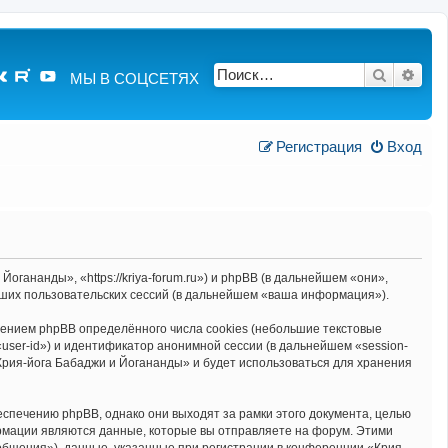
Поиск
Расш
МЫ В СОЦСЕТЯХ
Регистрация
Вход
гананды», «https://kriya-forum.ru») и phpBB (в дальнейшем «они»,
ших пользовательских сессий (в дальнейшем «ваша информация»).
ением phpBB определённого числа cookies (небольшие текстовые
user-id») и идентификатор анонимной сессии (в дальнейшем «session-
Крия-йога Бабаджи и Йогананды» и будет использоваться для хранения
спечению phpBB, однако они выходят за рамки этого документа, целью
мации являются данные, которые вы отправляете на форум. Этими