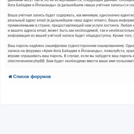
данными могут быть, но не исчерпываются, следующие данные: сообщен
йога Бабаджи и Йогананды» (в дальнейшем «ваша учётная запись») и с
Ваша учётная запись будет содержать, как минимум, однозначно идент
реальный адрес email (в дальнейшем «ваш адрес email»). Ваша информ
применяемыми в стране, предоставляющей нам услуги хостинга. Любая 
и вашего адреса email, может быть как необходимой, так и необязатель
информация из вашей учётной записи будет общедоступна. Кроме того, 
Ваш пароль надёжно зашифрован (односторонним хэшированием). Однако 
записи на форумах «Крия-йога Бабаджи и Йогананды», пожалуйста, хранит
вправе спрашивать ваш пароль. В случае, если вы забудете ваш парол
обеспечением phpBB. Вам будет необходимо ввести ваше имя пользовате
Список форумов