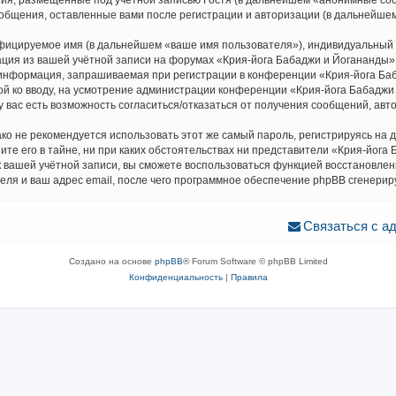
ия, размещённые под учётной записью Гостя (в дальнейшем «анонимные соо
ообщения, оставленные вами после регистрации и авторизации (в дальнейше
ифицируемое имя (в дальнейшем «ваше имя пользователя»), индивидуальный 
ация из вашей учётной записи на форумах «Крия-йога Бабаджи и Йогананды
информация, запрашиваемая при регистрации в конференции «Крия-йога Баб
ной ко вводу, на усмотрение администрации конференции «Крия-йога Бабаджи 
у вас есть возможность согласиться/отказаться от получения сообщений, а
не рекомендуется использовать этот же самый пароль, регистрируясь на др
е его в тайне, ни при каких обстоятельствах ни представители «Крия-йога Б
ь к вашей учётной записи, вы сможете воспользоваться функцией восстанов
ля и ваш адрес email, после чего программное обеспечение phpBB сгенерир
Связаться с а
Создано на основе
phpBB
® Forum Software © phpBB Limited
Конфиденциальность
|
Правила