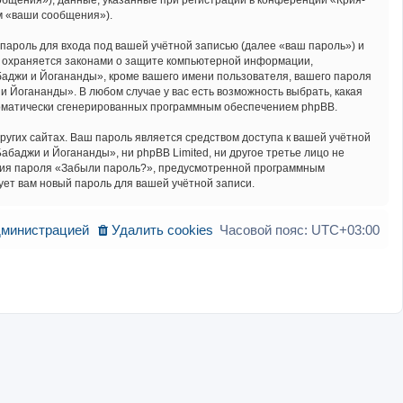
бщения»), данные, указанные при регистрации в конференции «Крия-
м «ваши сообщения»).
пароль для входа под вашей учётной записью (далее «ваш пароль») и
» охраняется законами о защите компьютерной информации,
аджи и Йогананды», кроме вашего имени пользователя, вашего пароля
и Йогананды». В любом случае у вас есть возможность выбрать, какая
втоматически сгенерированных программным обеспечением phpBB.
угих сайтах. Ваш пароль является средством доступа к вашей учётной
абаджи и Йогананды», ни phpBB Limited, ни другое третье лицо не
ления пароля «Забыли пароль?», предусмотренной программным
ует вам новый пароль для вашей учётной записи.
дминистрацией
Удалить cookies
Часовой пояс:
UTC+03:00