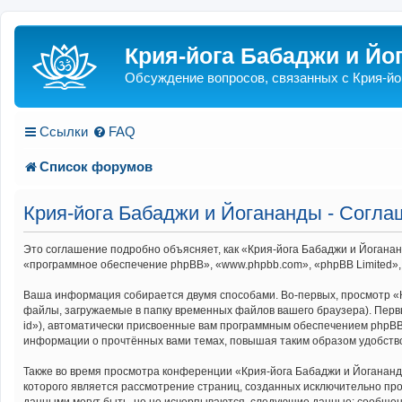
Крия-йога Бабаджи и Йо
Обсуждение вопросов, связанных с Крия-йо
Ссылки
FAQ
Список форумов
Крия-йога Бабаджи и Йогананды - Согл
Это соглашение подробно объясняет, как «Крия-йога Бабаджи и Йогананд
«программное обеспечение phpBB», «www.phpbb.com», «phpBB Limited»,
Ваша информация собирается двумя способами. Во-первых, просмотр «
файлы, загружаемые в папку временных файлов вашего браузера). Первы
id»), автоматически присвоенные вам программным обеспечением phpBB.
информации о прочтённых вами темах, повышая таким образом удобств
Также во время просмотра конференции «Крия-йога Бабаджи и Йогананд
которого является рассмотрение страниц, созданных исключительно п