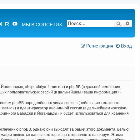
Поиск
Расш
МЫ В СОЦСЕТЯХ
Регистрация
Вход
гананды», «https://kriya-forum.ru») и phpBB (в дальнейшем «они»,
ших пользовательских сессий (в дальнейшем «ваша информация»).
ением phpBB определённого числа cookies (небольшие текстовые
user-id») и идентификатор анонимной сессии (в дальнейшем «session-
Крия-йога Бабаджи и Йогананды» и будет использоваться для хранения
спечению phpBB, однако они выходят за рамки этого документа, целью
мации являются данные, которые вы отправляете на форум. Этими