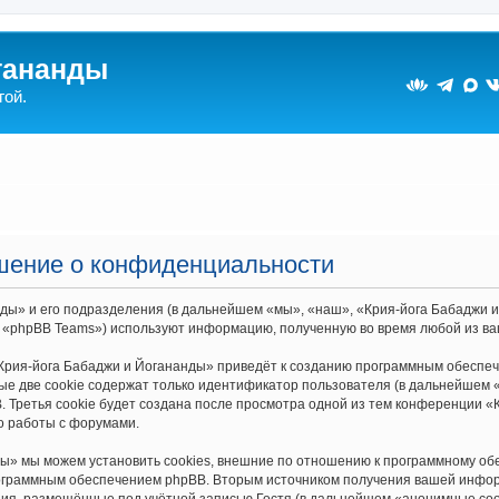
гананды
гой.
ашение о конфиденциальности
ы» и его подразделения (в дальнейшем «мы», «наш», «Крия-йога Бабаджи и Йо
 «phpBB Teams») используют информацию, полученную во время любой из ва
Крия-йога Бабаджи и Йогананды» приведёт к созданию программным обеспеч
е две cookie содержат только идентификатор пользователя (в дальнейшем «
 Третья cookie будет создана после просмотра одной из тем конференции «
о работы с форумами.
ы» мы можем установить cookies, внешние по отношению к программному обе
рограммным обеспечением phpBB. Вторым источником получения вашей инфор