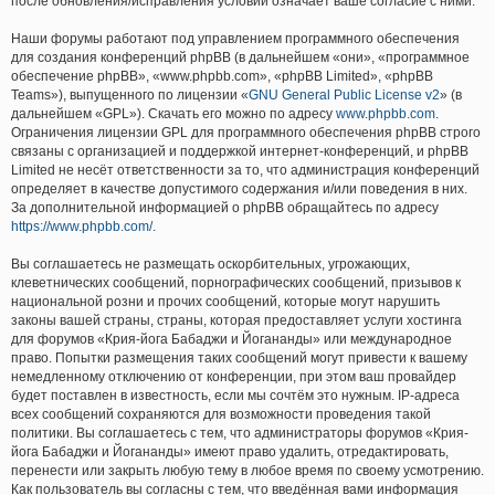
после обновления/исправления условий означает ваше согласие с ними.
Наши форумы работают под управлением программного обеспечения
для создания конференций phpBB (в дальнейшем «они», «программное
обеспечение phpBB», «www.phpbb.com», «phpBB Limited», «phpBB
Teams»), выпущенного по лицензии «
GNU General Public License v2
» (в
дальнейшем «GPL»). Скачать его можно по адресу
www.phpbb.com
.
Ограничения лицензии GPL для программного обеспечения phpBB строго
связаны с организацией и поддержкой интернет-конференций, и phpBB
Limited не несёт ответственности за то, что администрация конференций
определяет в качестве допустимого содержания и/или поведения в них.
За дополнительной информацией о phpBB обращайтесь по адресу
https://www.phpbb.com/
.
Вы соглашаетесь не размещать оскорбительных, угрожающих,
клеветнических сообщений, порнографических сообщений, призывов к
национальной розни и прочих сообщений, которые могут нарушить
законы вашей страны, страны, которая предоставляет услуги хостинга
для форумов «Крия-йога Бабаджи и Йогананды» или международное
право. Попытки размещения таких сообщений могут привести к вашему
немедленному отключению от конференции, при этом ваш провайдер
будет поставлен в известность, если мы сочтём это нужным. IP-адреса
всех сообщений сохраняются для возможности проведения такой
политики. Вы соглашаетесь с тем, что администраторы форумов «Крия-
йога Бабаджи и Йогананды» имеют право удалить, отредактировать,
перенести или закрыть любую тему в любое время по своему усмотрению.
Как пользователь вы согласны с тем, что введённая вами информация