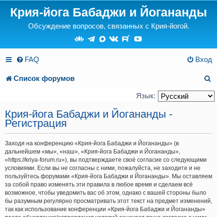
Крия-йога Бабаджи и Йогананды
Обсуждение вопросов, связанных с Крия-йогой.
FAQ
Вход
П
Список форумов
о
Язык:
и
Крия-йога Бабаджи и Йогананды -
Регистрация
с
к
Заходя на конференцию «Крия-йога Бабаджи и Йогананды» (в
дальнейшем «мы», «наш», «Крия-йога Бабаджи и Йогананды»,
«https://kriya-forum.ru»), вы подтверждаете своё согласие со следующими
условиями. Если вы не согласны с ними, пожалуйста, не заходите и не
пользуйтесь форумами «Крия-йога Бабаджи и Йогананды». Мы оставляем
за собой право изменять эти правила в любое время и сделаем всё
возможное, чтобы уведомить вас об этом, однако с вашей стороны было
бы разумным регулярно просматривать этот текст на предмет изменений,
так как использование конференции «Крия-йога Бабаджи и Йогананды»