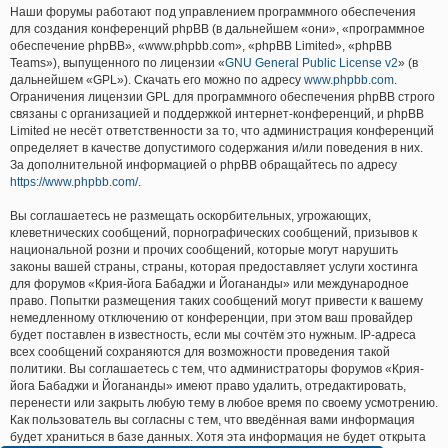
Наши форумы работают под управлением программного обеспечения
для создания конференций phpBB (в дальнейшем «они», «программное
обеспечение phpBB», «www.phpbb.com», «phpBB Limited», «phpBB
Teams»), выпущенного по лицензии «
GNU General Public License v2
» (в
дальнейшем «GPL»). Скачать его можно по адресу
www.phpbb.com
.
Ограничения лицензии GPL для программного обеспечения phpBB строго
связаны с организацией и поддержкой интернет-конференций, и phpBB
Limited не несёт ответственности за то, что администрация конференций
определяет в качестве допустимого содержания и/или поведения в них.
За дополнительной информацией о phpBB обращайтесь по адресу
https://www.phpbb.com/
.
Вы соглашаетесь не размещать оскорбительных, угрожающих,
клеветнических сообщений, порнографических сообщений, призывов к
национальной розни и прочих сообщений, которые могут нарушить
законы вашей страны, страны, которая предоставляет услуги хостинга
для форумов «Крия-йога Бабаджи и Йогананды» или международное
право. Попытки размещения таких сообщений могут привести к вашему
немедленному отключению от конференции, при этом ваш провайдер
будет поставлен в известность, если мы сочтём это нужным. IP-адреса
всех сообщений сохраняются для возможности проведения такой
политики. Вы соглашаетесь с тем, что администраторы форумов «Крия-
йога Бабаджи и Йогананды» имеют право удалить, отредактировать,
перенести или закрыть любую тему в любое время по своему усмотрению.
Как пользователь вы согласны с тем, что введённая вами информация
будет храниться в базе данных. Хотя эта информация не будет открыта