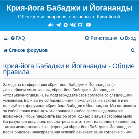
Крия-йога Бабаджи и Йогананды
Обсуждение вопросов, связанных с Крия-йогой.
FAQ
Регистрация
Вход
П
Список форумов
о
Крия-йога Бабаджи и Йогананды - Общие
и
правила
с
Заходя на конференцию «Крия-йога Бабаджи и Йогананды» (в
дальнейшем «мы», «наш», «Крия-йога Бабаджи и Йогананды»,
к
«https://kriya-forum.ru»), вы подтверждаете своё согласие со следующими
условиями. Если вы не согласны с ними, пожалуйста, не заходите и не
пользуйтесь форумами «Крия-йога Бабаджи и Йогананды». Мы оставляем
за собой право изменять эти правила в любое время и сделаем всё
возможное, чтобы уведомить вас об этом, однако с вашей стороны было
бы разумным регулярно просматривать этот текст на предмет изменений,
так как использование конференции «Крия-йога Бабаджи и Йогананды»
после обновления/исправления условий означает ваше согласие с ними.