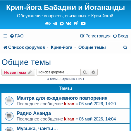
Крия-йога Бабаджи и Йогананды
Обсуждение вопросов, связанных с Крия-йогой.
FAQ
Регистрация
Вход
П
Список форумов
Крия-йога
Общие темы
о
Общие темы
и
Поиск
Расширенный пои
Новая тема
с
4 темы • Страница
1
из
1
к
Темы
Мантра для ежедневного повторения
Последнее сообщение
kiran
«
06 май 2026, 14:20
Радио Ананда
Последнее сообщение
kiran
«
06 май 2026, 14:04
Музыка, чанты...