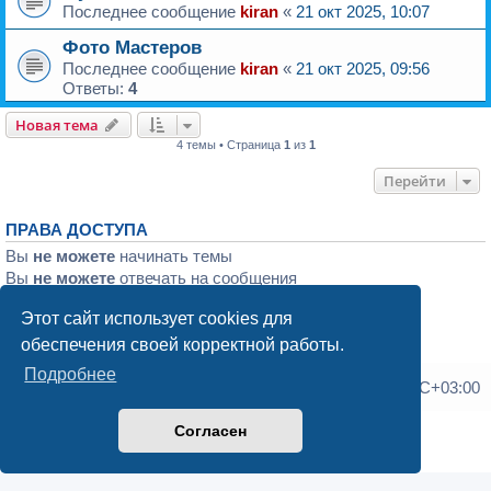
Последнее сообщение
kiran
«
21 окт 2025, 10:07
Фото Мастеров
Последнее сообщение
kiran
«
21 окт 2025, 09:56
Ответы:
4
Новая тема
4 темы • Страница
1
из
1
Перейти
ПРАВА ДОСТУПА
Вы
не можете
начинать темы
Вы
не можете
отвечать на сообщения
Вы
не можете
редактировать свои сообщения
Этот сайт использует cookies для
Вы
не можете
удалять свои сообщения
Вы
не можете
добавлять вложения
обеспечения своей корректной работы.
Подробнее
Список форумов
Часовой пояс:
UTC+03:00
Согласен
Создано на основе
phpBB
® Forum Software © phpBB Limited
Конфиденциальность
|
Правила