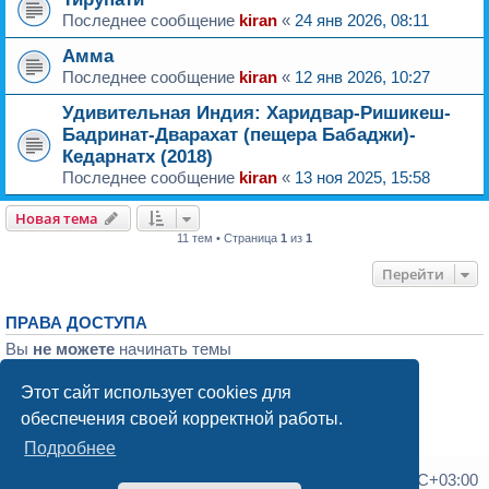
Последнее сообщение
kiran
«
24 янв 2026, 08:11
Амма
Последнее сообщение
kiran
«
12 янв 2026, 10:27
Удивительная Индия: Харидвар-Ришикеш-
Бадринат-Дварахат (пещера Бабаджи)-
Кедарнатх (2018)
Последнее сообщение
kiran
«
13 ноя 2025, 15:58
Новая тема
11 тем • Страница
1
из
1
Перейти
ПРАВА ДОСТУПА
Вы
не можете
начинать темы
Вы
не можете
отвечать на сообщения
Вы
не можете
редактировать свои сообщения
Этот сайт использует cookies для
Вы
не можете
удалять свои сообщения
обеспечения своей корректной работы.
Вы
не можете
добавлять вложения
Подробнее
Список форумов
Часовой пояс:
UTC+03:00