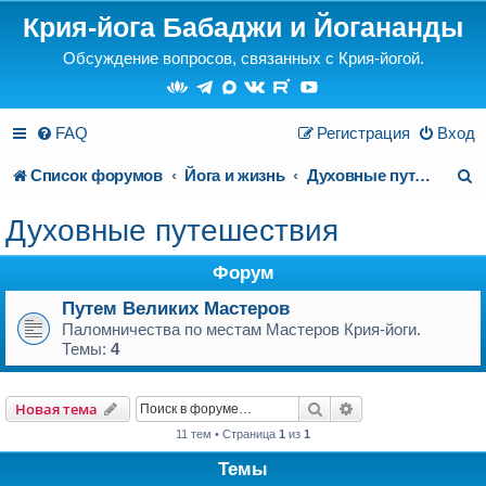
Крия-йога Бабаджи и Йогананды
Обсуждение вопросов, связанных с Крия-йогой.
FAQ
Регистрация
Вход
П
Список форумов
Йога и жизнь
Духовные путешествия
о
Духовные путешествия
и
Форум
с
Путем Великих Мастеров
к
Паломничества по местам Мастеров Крия-йоги.
Темы:
4
Поиск
Расширенный пои
Новая тема
11 тем • Страница
1
из
1
Темы