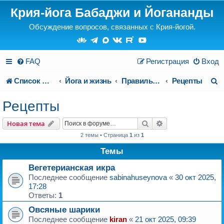
Крия-йога Бабаджи и Йогананды
Обсуждение вопросов, связанных с Крия-йогой.
FAQ
Регистрация
Вход
П
Список форумов
Йога и жизнь
Правильное питание
Рецепты
о
Рецепты
и
Поиск
Расширенный пои
Новая тема
с
2 темы • Страница
1
из
1
к
Темы
Вегетерианская икра
Последнее сообщение
sabinahuseynova
«
30 окт 2025,
17:28
Ответы:
1
Овсяные шарики
Последнее сообщение
kiran
«
21 окт 2025, 09:39