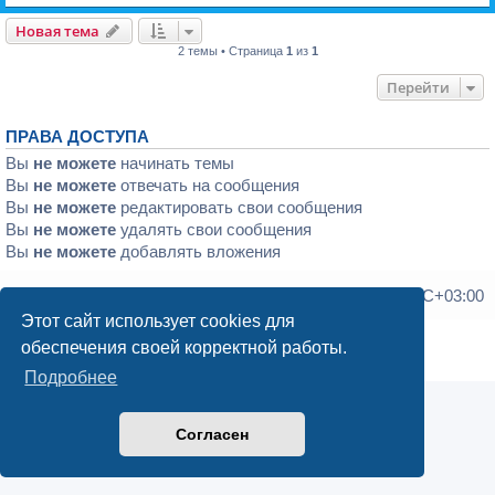
Новая тема
2 темы • Страница
1
из
1
Перейти
ПРАВА ДОСТУПА
Вы
не можете
начинать темы
Вы
не можете
отвечать на сообщения
Вы
не можете
редактировать свои сообщения
Вы
не можете
удалять свои сообщения
Вы
не можете
добавлять вложения
Список форумов
Часовой пояс:
UTC+03:00
Этот сайт использует cookies для
Создано на основе
phpBB
® Forum Software © phpBB Limited
обеспечения своей корректной работы.
Конфиденциальность
|
Правила
Подробнее
Согласен