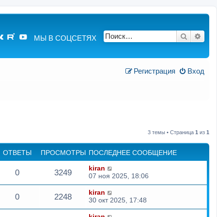
Поиск
Расш
МЫ В СОЦСЕТЯХ
Регистрация
Вход
3 темы • Страница
1
из
1
ОТВЕТЫ
ПРОСМОТРЫ
ПОСЛЕДНЕЕ СООБЩЕНИЕ
kiran
0
3249
07 ноя 2025, 18:06
kiran
0
2248
30 окт 2025, 17:48
kiran