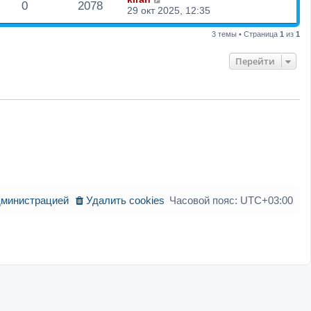
0
2078
29 окт 2025, 12:35
3 темы • Страница
1
из
1
Перейти
дминистрацией
Удалить cookies
Часовой пояс:
UTC+03:00