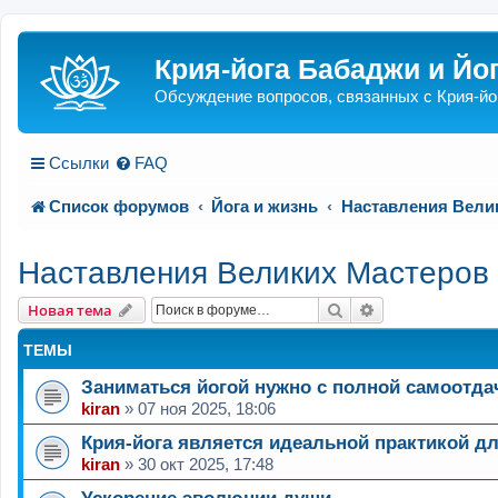
Крия-йога Бабаджи и Йо
Обсуждение вопросов, связанных с Крия-йо
Ссылки
FAQ
Список форумов
Йога и жизнь
Наставления Вели
Наставления Великих Мастеров
Поиск
Расширенный п
Новая тема
ТЕМЫ
Заниматься йогой нужно с полной самоотда
kiran
»
07 ноя 2025, 18:06
Крия-йога является идеальной практикой дл
kiran
»
30 окт 2025, 17:48