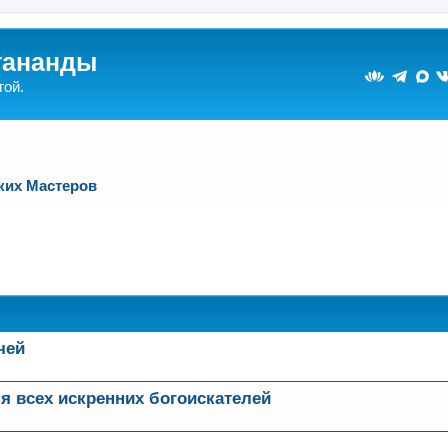
гананды
гой.
ких Мастеров
оиск
чей
я всех искренних богоискателей