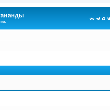
гананды
гой.