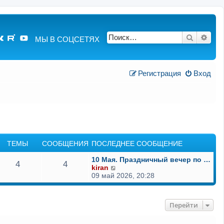
Поиск
Расш
МЫ В СОЦСЕТЯХ
Регистрация
Вход
ТЕМЫ
СООБЩЕНИЯ
ПОСЛЕДНЕЕ СООБЩЕНИЕ
10 Мая. Праздничный вечер по …
4
4
П
kiran
е
09 май 2026, 20:28
р
е
й
Перейти
т
и
к