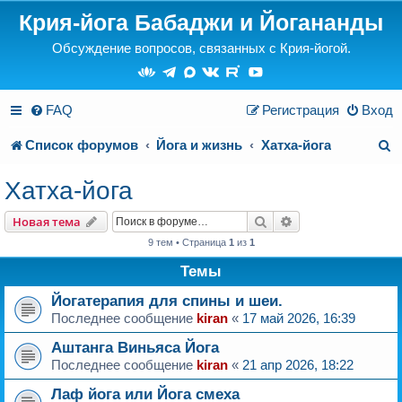
Крия-йога Бабаджи и Йогананды
Обсуждение вопросов, связанных с Крия-йогой.
FAQ
Регистрация
Вход
П
Список форумов
Йога и жизнь
Хатха-йога
о
Хатха-йога
и
Поиск
Расширенный пои
Новая тема
с
9 тем • Страница
1
из
1
к
Темы
Йогатерапия для спины и шеи.
Последнее сообщение
kiran
«
17 май 2026, 16:39
Аштанга Виньяса Йога
Последнее сообщение
kiran
«
21 апр 2026, 18:22
Лаф йога или Йога смеха