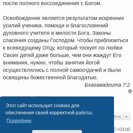
после полного воссоединения с Богом.
Освобождение является результатом искренних
усилий ученика, помощи и благословений
духовного учителя и милости Бога. Законы
спасения созданы Господом. Чтобы приблизиться
к всеведущему Отцу, который тоскует по любви
Своих детей даже больше, чем они жаждут Его
внимания, нужно, чтобы занятия йогой
осуществлялись с полной самоотдачей и были
освящены божественной благодатью.
Бхагавадгита 7:2
Ответить
Этот сайт использует cookies для
1 сообщение • Страница
1
из
1
обеспечения своей корректной работы.
Перейти
Подробнее
Список форумов
Часовой пояс:
UTC+03:00