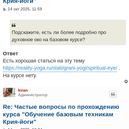
Крия-йоги"
С
14 окт 2025, 11:59
о
о
б
щ
е
Подскажите, есть ли более подробно про
н
духовное око на базовом курсе?
и
е
Ответ
Есть хорошая статься на эту тему
https://reality-yoga.ru/stati/grani-yogi/spiritual-eye/
.
На курсе нету.
kiran
Администратор
Re: Частые вопросы по прохождению
курса "Обучение базовым техникам
Крия-йоги"