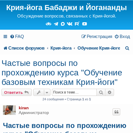
Крия-йога Бабаджи и Йогананды
Обсуждение вопросов, связанных с Крия-йогой.
FAQ
Регистрация
Вход
П
Список форумов
Крия-йога
Обучение Крия-йоге
о
Частые вопросы по
и
прохождению курса "Обучение
с
базовым техникам Крия-йоги"
к
Поиск
Расширен
Ответить
24 сообщения • Страница
1
из
1
kiran
Администратор
Частые вопросы по прохождению