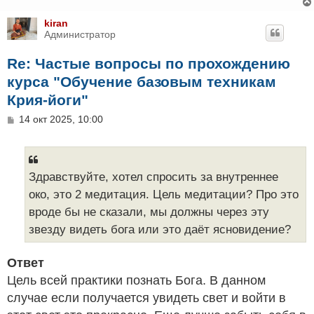
kiran
Администратор
Re: Частые вопросы по прохождению
курса "Обучение базовым техникам
Крия-йоги"
С
14 окт 2025, 10:00
о
о
б
щ
е
Здравствуйте, хотел спросить за внутреннее
н
око, это 2 медитация. Цель медитации? Про это
и
е
вроде бы не сказали, мы должны через эту
звезду видеть бога или это даёт ясновидение?
Ответ
Цель всей практики познать Бога. В данном
случае если получается увидеть свет и войти в