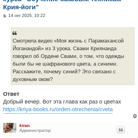
Крия-йоги"
С
14 окт 2025, 10:22
о
о
б
щ
е
Смотрела видео «Моя жизнь с Парамахансой
н
Йоганандой» из 3 урока. Свами Криянанда
и
е
говорил об Ордене Свами, о том, что одежды
были бы не шафранового цвета, а синими.
Расскажите, почему синий? Это связано с
духовным оком?
Ответ
Добрый вечер. Вот эта глава как раз о цветах
https://kriya-books.ru/orden-otrechenia/cveta
kiran
Администратор