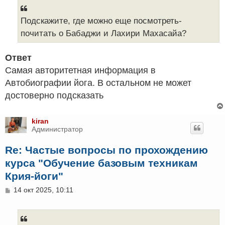
б
щ
е
Подскажите, где можно еще посмотреть-
н
почитать о Бабаджи и Лахири Махасайа?
и
е
Ответ
Самая авторитетная информация в
Автобиографии йога. В остальном не может
достоверно подсказать
kiran
Администратор
Re: Частые вопросы по прохождению
курса "Обучение базовым техникам
Крия-йоги"
С
14 окт 2025, 10:11
о
о
б
щ