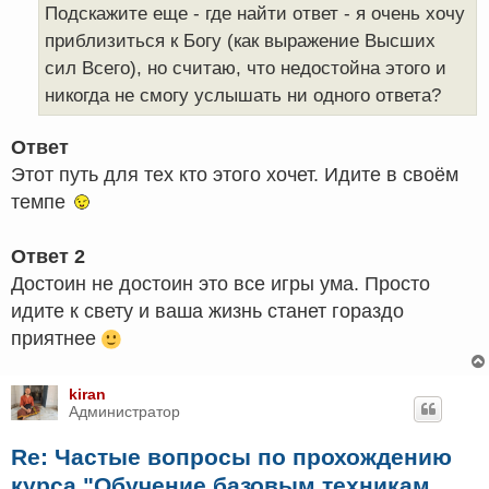
е
Подскажите еще - где найти ответ - я очень хочу
н
приблизиться к Богу (как выражение Высших
и
е
сил Всего), но считаю, что недостойна этого и
никогда не смогу услышать ни одного ответа?
Ответ
Этот путь для тех кто этого хочет. Идите в своём
темпе
Ответ 2
Достоин не достоин это все игры ума. Просто
идите к свету и ваша жизнь станет гораздо
приятнее
kiran
Администратор
Re: Частые вопросы по прохождению
курса "Обучение базовым техникам