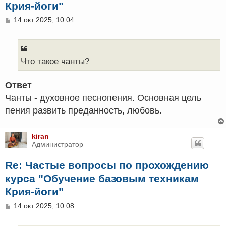
Крия-йоги"
С
14 окт 2025, 10:04
о
о
б
щ
е
Что такое чанты?
н
и
е
Ответ
Чанты - духовное песнопения. Основная цель
пения развить преданность, любовь.
kiran
Администратор
Re: Частые вопросы по прохождению
курса "Обучение базовым техникам
Крия-йоги"
С
14 окт 2025, 10:08
о
о