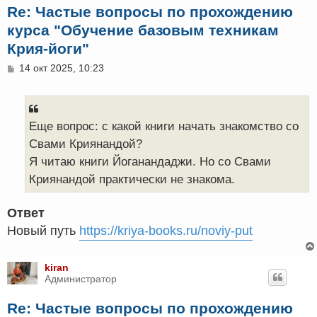
Re: Частые вопросы по прохождению
курса "Обучение базовым техникам
Крия-йоги"
С
14 окт 2025, 10:23
о
о
б
щ
е
Еще вопрос: с какой книги начать знакомство со
н
Свами Криянандой?
и
е
Я читаю книги Йоганандаджи. Но со Свами
Криянандой практически не знакома.
Ответ
Новый путь
https://kriya-books.ru/noviy-put
kiran
Администратор
Re: Частые вопросы по прохождению