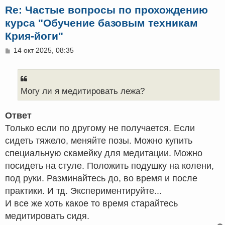
Re: Частые вопросы по прохождению
курса "Обучение базовым техникам
Крия-йоги"
С
14 окт 2025, 08:35
о
о
б
щ
е
Могу ли я медитировать лежа?
н
и
е
Ответ
Только если по другому не получается. Если
сидеть тяжело, меняйте позы. Можно купить
специальную скамейку для медитации. Можно
посидеть на стуле. Положить подушку на колени,
под руки. Разминайтесь до, во время и после
практики. И тд. Экспериментируйте...
И все же хоть какое то время старайтесь
медитировать сидя.