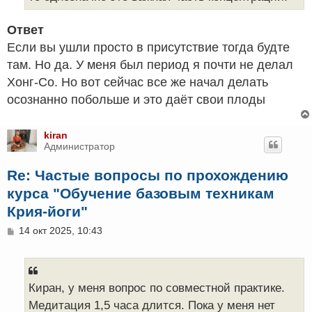
Ответ
Если вы ушли просто в присутствие тогда будте
там. Но да. У меня был период я почти не делал
Хонг-Со. Но вот сейчас все же начал делать
осознанно побольше и это даёт свои плоды
kiran
Администратор
Re: Частые вопросы по прохождению
курса "Обучение базовым техникам
Крия-йоги"
С
14 окт 2025, 10:43
о
о
б
щ
е
Киран, у меня вопрос по совместной практике.
н
Медитация 1,5 часа длится. Пока у меня нет
и