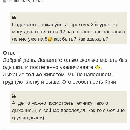
С
14 окт 2025, 12:04
о
о
б
щ
е
Подскажите пожалуйста, прохожу 2-й урок. Не
н
могу делать вдох на 12 раз, полностью заполняю
и
е
легкие уже на 8
как быть? Как вдыхать?
Ответ
Добрый день. Делаете столько сколько можете без
одышки. И постепенно увеличиваете
.
Дыхание только животом. Мы не наполняем,
грудную клетку и выше. Это особенность Крии
А где то можно посмотреть технику такого
дыхания?)) я сейчас проследил, как-то я больше
грудью дышу)