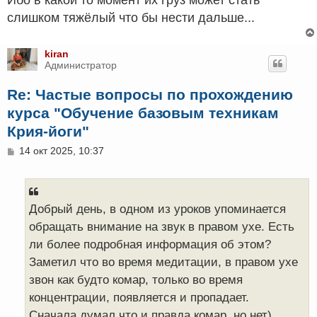
слишком тяжёлый что бы нести дальше...
kiran
Администратор
Re: Частые вопросы по прохождению
курса "Обучение базовым техникам
Крия-йоги"
С
14 окт 2025, 10:37
о
о
б
щ
е
Добрый день, в одном из уроков упоминается
н
обращать внимание на звук в правом ухе. Есть
и
е
ли более подробная информация об этом?
Заметил что во время медитации, в правом ухе
звон как будто комар, только во время
концентрации, появляется и пропадает.
Сначала думал что и правда комар, но нет)