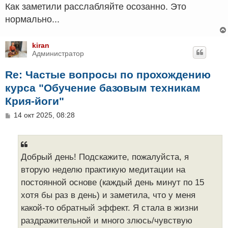
Как заметили расслабляйте осозанно. Это
нормально...
kiran
Администратор
Re: Частые вопросы по прохождению
курса "Обучение базовым техникам
Крия-йоги"
С
14 окт 2025, 08:28
о
о
б
щ
е
Добрый день! Подскажите, пожалуйста, я
н
вторую неделю практикую медитации на
и
е
постоянной основе (каждый день минут по 15
хотя бы раз в день) и заметила, что у меня
какой-то обратный эффект. Я стала в жизни
раздражительной и много злюсь/чувствую