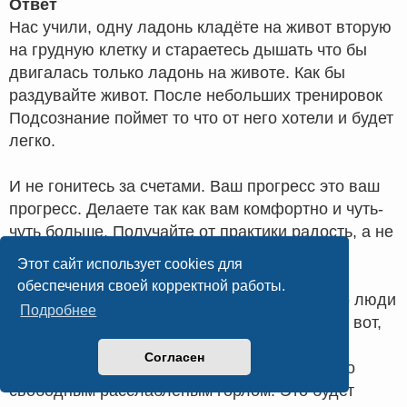
Ответ
Нас учили, одну ладонь кладёте на живот вторую
на грудную клетку и стараетесь дышать что бы
двигалась только ладонь на животе. Как бы
раздувайте живот. После небольших тренировок
Подсознание поймет то что от него хотели и будет
легко.
И не гонитесь за счетами. Ваш прогресс это ваш
прогресс. Делаете так как вам комфортно и чуть-
чуть больше. Получайте от практики радость, а не
изнемождение.
Этот сайт использует cookies для
обеспечения своей корректной работы.
И ещё маленький момент. В мире йоги часто люди
Подробнее
дышат с уджай (когда горло зажимается) так вот,
так делать не надо, все крийные дыхания
Согласен
включая треугольную пранаяму делаются со
свободным расслабленым горлом. Это будет