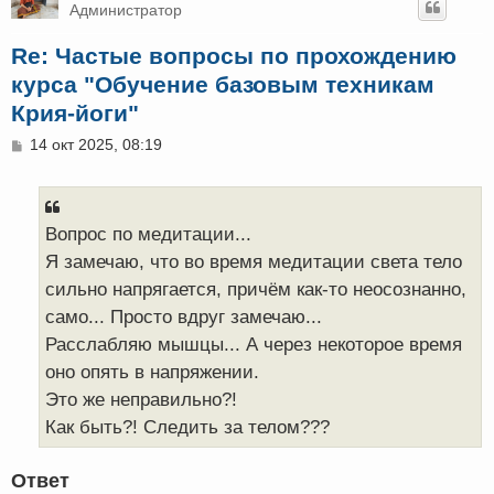
Администратор
Re: Частые вопросы по прохождению
курса "Обучение базовым техникам
Крия-йоги"
С
14 окт 2025, 08:19
о
о
б
щ
е
Вопрос по медитации...
н
Я замечаю, что во время медитации света тело
и
е
сильно напрягается, причём как-то неосознанно,
само... Просто вдруг замечаю...
Расслабляю мышцы... А через некоторое время
оно опять в напряжении.
Это же неправильно?!
Как быть?! Следить за телом???
Ответ