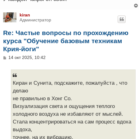
kiran
Администратор
Re: Частые вопросы по прохождению
курса "Обучение базовым техникам
Крия-йоги"
С
14 окт 2025, 10:42
о
о
б
щ
е
Киран и Сунита, подскажите, пожалуйста , что
н
делаю
и
е
не правильно в Хонг Со.
Визуализация света и ощущения теплого
холодного воздуха не избавляют от мыслей.
Стала концентрироваться на сам процесс вдоха
выдоха,
точнее, на их вибрацию,