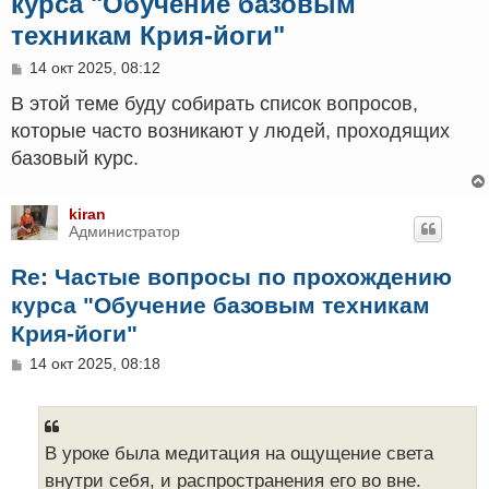
курса "Обучение базовым
техникам Крия-йоги"
С
14 окт 2025, 08:12
о
о
В этой теме буду собирать список вопросов,
б
которые часто возникают у людей, проходящих
щ
е
базовый курс.
н
и
е
kiran
Администратор
Re: Частые вопросы по прохождению
курса "Обучение базовым техникам
Крия-йоги"
С
14 окт 2025, 08:18
о
о
б
щ
е
В уроке была медитация на ощущение света
н
внутри себя, и распространения его во вне.
и