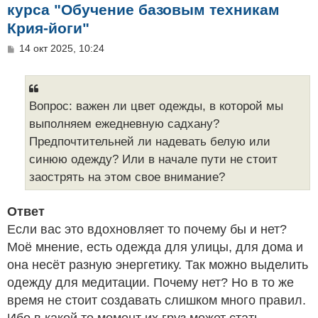
курса "Обучение базовым техникам
Крия-йоги"
С
14 окт 2025, 10:24
о
о
б
щ
е
Вопрос: важен ли цвет одежды, в которой мы
н
выполняем ежедневную садхану?
и
е
Предпочтительней ли надевать белую или
синюю одежду? Или в начале пути не стоит
заострять на этом свое внимание?
Ответ
Если вас это вдохновляет то почему бы и нет?
Моё мнение, есть одежда для улицы, для дома и
она несёт разную энергетику. Так можно выделить
одежду для медитации. Почему нет? Но в то же
время не стоит создавать слишком много правил.
Ибо в какой то момент их груз может стать